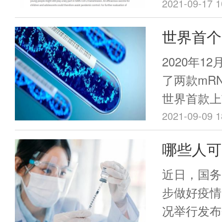
性良好的。
2021-09-17 1
苗后可引发
世界首个
疫反应。
更易生产
2020年1
苗学的未
了两款mR
世界首款上
键的是，这
2021-09-09 1
仅仅用了一
哪些人可
一款疫苗至
家卫健委
的研发时间
近日，国务
步做好疫情
况举行发布