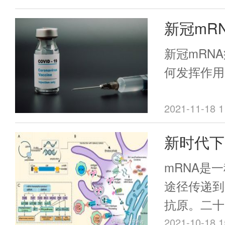
vaccine boo
另外，对于
新冠mR
dose inacti
人，也需要
后，是如
dramatical
新冠mRN
responses a
何发挥作用
against SA
of Conc
2021-11-18 1
组蛋白亚单
新时代下
强了抗RB
突变株的中
概述
mRNA是
途径传递到
抗原。二十
被应用于疾
2021-10-18 1