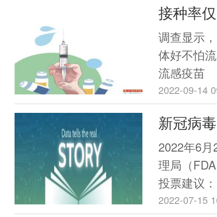
接种率仅
绍。本次《
讲述巴斯德
为何不“
调查显示，
神，他的实
体好不怕流
追求，并且
流感疫苗
身份背后，
2022-09-14 0
媒体公关能
新冠病毒Om
导致疫苗
2022年6
赛。我们
理局（FDA
投票建议：
COVID-
2022-07-15 1