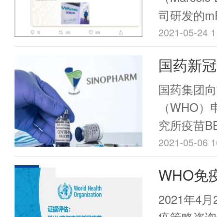
on Sympto
司研发的mR
Infection
将于本月30
2021-05-24 1
中国生物新
试验，预计
国药新冠
验结果，总
加。
北京生物制
开，世卫
国药集团向
武汉生物制
Natur
（WHO）
冠灭活疫苗
究所疫苗BB
疫苗
期临床试验
告中显示，
2021-05-06 1
和约旦开展
WHO免
45,000
(SAGE
各13,76
2021年4
疫策略咨询