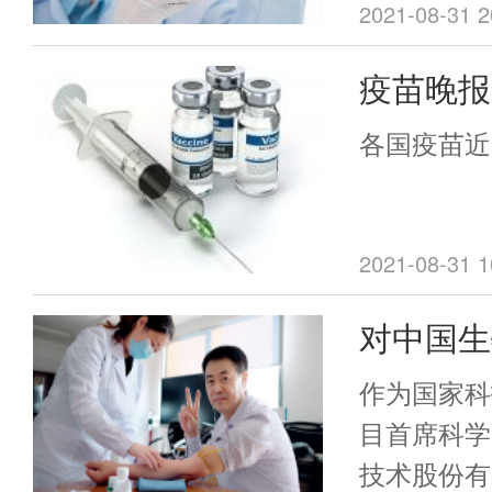
责人表示，
2021-08-31 2
效果，从免
疫苗晚报
够得到提升
全程接种
加强接种：
各国疫苗近
对德尔塔
2021-08-31 1
对中国生
专访： 
作为国家科
市疫苗
目首席科学
技术股份有