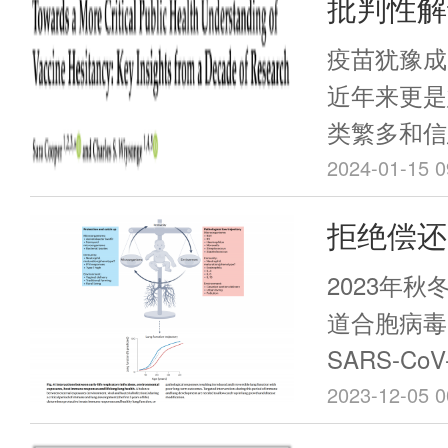
批判性解
共卫生研
疫苗犹豫成
近年来更是
类繁多和信
疫苗的疑虑
2024-01-15 0
杂。一些个
拒绝偿还
疑，并寻求
种的推迟或
2023年
此种犹豫态
道合胞病毒
重大威胁之
SARS-C
作组以应对
体导致的呼
2023-12-05 0
流感以及新
北到南，各