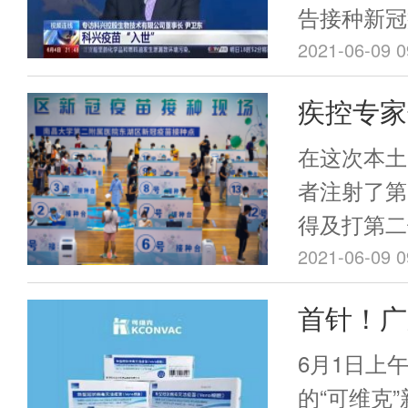
告接种新冠
地时间6月
2021-06-09 0
国科兴新冠
疾控专家
单”。3~
疫苗是“
疫苗接种又
在这次本土
染”
者注射了第
得及打第二
邵一鸣解释
2021-06-09 0
二级预防，
首针！广
不是针对感
开打
打完疫苗也
6月1日上
的“可维克