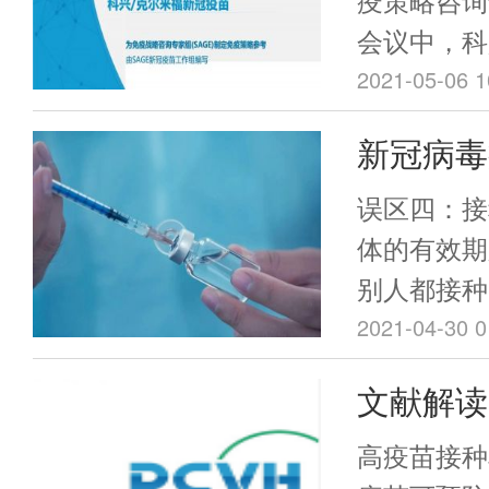
新冠疫苗
会议中，科
司专业人员
2021-05-06 1
向SAGE
新冠病毒
疫苗“克尔来
解读（四
床研究数据
误区四：接
会后SAG
体的有效期
布。
别人都接种
没必要接种
2021-04-30 0
文献解读
广东专家
高疫苗接种