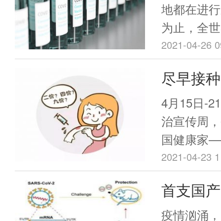
地都在进行
为止，全世
被正式批准
2021-04-26 0
这些疫苗大
尽早接种
验，并显示
后，检出
50%的保
4月15日-
仅2.6个
治宣传周，
国健康家—
癌”。 数据显示，2020年中国新发
2021-04-23 1
癌症病例数
首支国产
列前十，发
近III
化趋势，成
疫情汹涌，