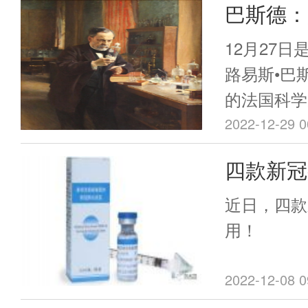
巴斯德：
造者，最
12月27日
路易斯•巴
的法国科学
生物学和免
2022-12-29 0
学说的奠基
四款新冠
识到了医院
用！
的危险，他
近日，四款
论，推广手
用！
苗研究，创
苗，拯救了
2022-12-08 0
斯德的成就