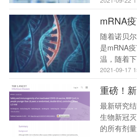
活动参加人
2021-09-22 1
主细胞中以
构、长期护
mRNA
历了几次技
聚集场所脆
图2）。
所人群以及
随着诺贝尔
先接种流感
是mRNA
示，目前，
温，随着下
于高位水平
猜测也越来
2021-09-17 1
株的不断出
科学家的正
重磅！新
不确定性，
mRNA医
情与流感等
使用数据
际上，通往
最新研究结
流行的风险
了数百名研
生物新冠灭
工作的复杂
果。
的所有剂量