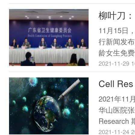
些“添加物
简称大湾区
2020年12
柳叶刀：
用了人们的
+线下”形
期间，中国
的现实，最
研究结果
京举办。本
11月15
亿剂，而不
生。 为了
融合，共享
病率下降
行新闻发布
11.86/1
就来了解一
龄女生免费
发至今，中
价，这样
物”。
作，这也是
2021-11-29 1
死守，没有
行国产HP
保护。中国
Cell 
政策的出台
立比较完整
论文，证
起了轰动。
2021年1
有关疫苗和
效果显著
华山医院张文
我们不仅要
Resear
疫苗有效性
Recombinan
作用的数据
2021-11-24 2