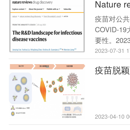
Nature 
一步凸显了
方面，从身
使其成为全
人综述传
例剧增，住
疫苗对公共
键议题。
可能较往年
景！
COVID-
业人士和媒
要性。202
词来解释这
人在nature
2023-07-31 1
疫债“的起
drug dis
疫苗脱颖
是一个尚无
landscape f
在公共卫生
——国产
vaccin
险性，并呼
病预防性候
暴发。
综述。
2023-04-10 0