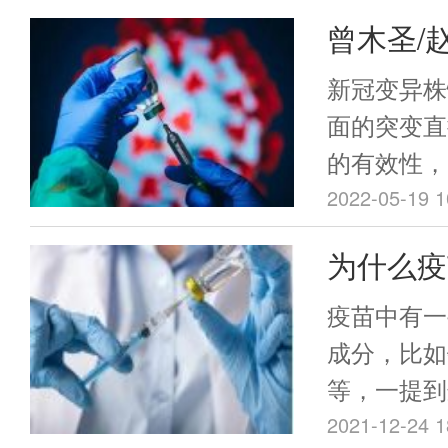
然不能完全
曾木圣/
比较罕见的
与疫苗没有
发四价嵌
新冠变异株
不能将接种
种突变株
面的突变直
件，等同于
的有效性，
没有任何一
株的疫苗。
2022-05-19 1
全的，比如
疫苗具有明
为什么疫
心肌炎。不
的体液免疫
反应，可以
盐”？这
展示发挥广
疫苗中有一
前，各国都
山大学肿瘤
成分，比如
制，在美国
题组与广州
等，一提到
的疫苗不良
题组合作，在
关生命安全
2021-12-24 1
（VAER