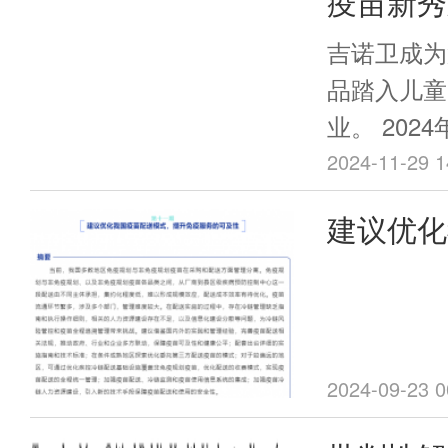
疫苗新秀
月龄、6周
苗的免疫程
磅疫苗中
吉诺卫成为
序调整相关
品踏入儿童
知如下。
业。 2024年11月21日，吉诺卫自
主研发的儿
2024-11-29 1
毒疫苗（JN
建议优化
组呼吸道合胞
式，提升
B）陆续获
理局(Food a
Administr
验申请 (Inves
2024-09-23 0
IND)许可。