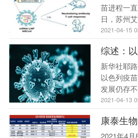
症死亡的第
突破
苗进程一直
日，苏州艾
（以下简称
2021-04-15 0
博博士接受
综述：以
访透露，艾
明显 但
军事医学研
新华社耶路
同研制的新
定性
以色列疫苗
（ARCoV
发展仍存不
一切进展顺
2021-04-13 0
药紧密合作
康泰生物
验。从20
有1.2亿
宣：中和
2021年4