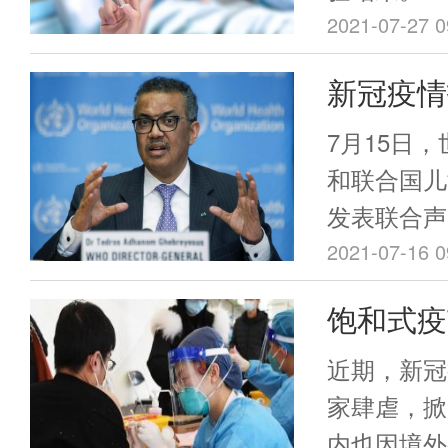
2021-07-27 0
新冠疫情
苗计划，
7月15日
和联合国儿
发表联合声
免疫接种综
2021-07-16 0
大流行打乱
饱和式疫
数国家儿童
上
导致疾病爆
近期，新冠
家肆虐，掀
内也因境外