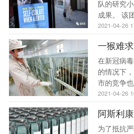
咨询服务，
NHS：
队的研究小
心理，提高
成果。 该团队于4月15日发布的研
意事项全
接种率，保
究成果显示
2021-04-26 1
卫生安全，
人相比，感
一猴难求
脑静脉血栓
战中最抢
要高出8-1
在新冠病毒
的情况下，
市的竞争也
大多数人没
2021-04-26 1
的小猴子成
阿斯利康
资源之一。
血栓，意
为了抵抗严