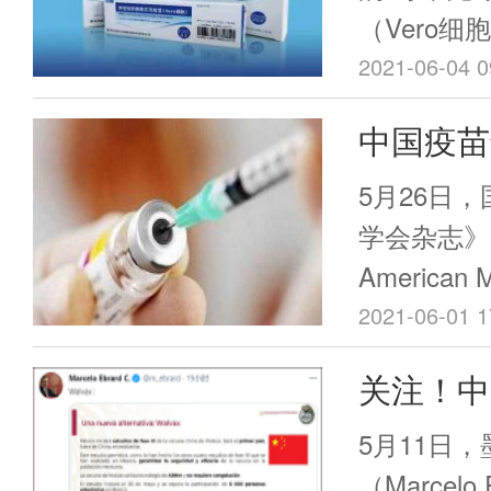
（Vero
是广东省首
2021-06-04 0
紧急使用并
中国疫苗
由国家药监
了！
防联控机制于
5月26日
紧急使用。
学会杂志》（Th
接种了第一
American M
JAMA，I
2021-06-01 1
中国生物发
关注！中
毒灭活疫苗对
进展
的保护效力评价
5月11日
Inactivate
（Marcel