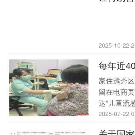
感疫苗，
2025-10-22 2
每年近4
超半数企
家住越秀区
20%-35
留在电商页
达”儿童流
在254元
2025-07-22 0
感高发季，
关于国家