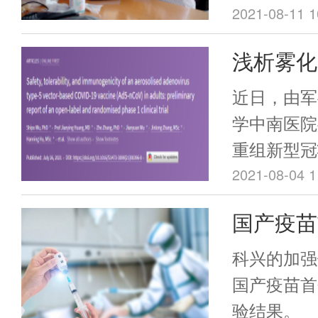
生物）董事
2021-08-11 1
带头打下研
浅析雾化
是奖杯上“
Ad5-n
近日，由军
学中南医院
重组新型冠
毒载体）（以
2021-08-04 1
的相关临床
国产疫苗
术期刊《柳
临床试验
[1]，是
科兴的加强
苗黏膜免疫
国产疫苗首
验结果。