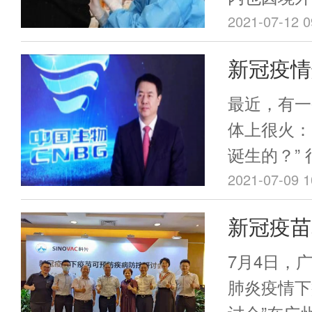
散发病例，
2021-07-12 0
南瑞丽又报
新冠疫情
在本次疫情
国疫苗的
云南德宏州
最近，有一
效。截至7
不起，欠
体上很火：
接种人群新
诞生的？”
96.92%
撼。
2021-07-09 1
率，再结合
新冠疫苗
测、隔离等
者认为，此
成年人何
7月4日，
范围并较快
肺炎疫情下