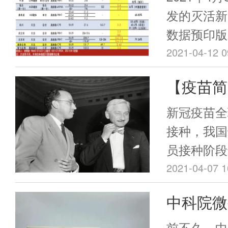
产能可达到
倍，位列
发的灭活新冠
mRNA疫苗
数据预印版
四
全性和免疫
2021-04-12 0
0、28天
【疫苗简
中和抗体GMT
会最终胜
为康复者血清
新冠疫苗全
的2.65
疫苗竞争
接种，我国
整理的新冠
员接种阶段
示，真病毒
全民广泛接
2021-04-07 1
康复者倍数
经获批上市
中科院微
四。考虑到
来说就有全
体倍数和疫
临床试验
的病毒载体
前不久，中