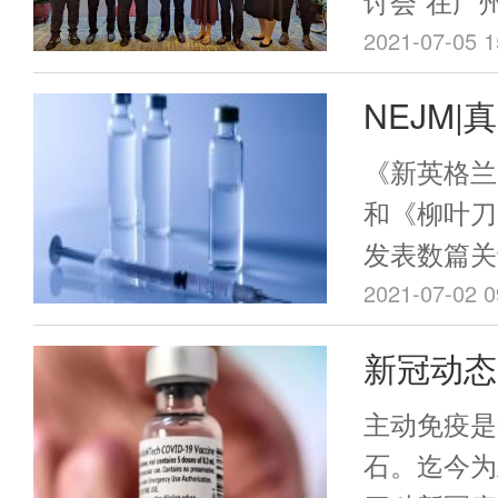
讨会”在广
老人接种、
2021-07-05 1
省预防医学
NEJM
慧贞一一解
mRNA
《新英格兰
症状感染
和《柳叶刀》
发表数篇关
时间和程
的mRNA新
2021-07-02 0
mRNA-1
新冠动态
文，几项真
打吗？柳
其有效率与
主动免疫是
基本一致。
混打后特
石。迄今为