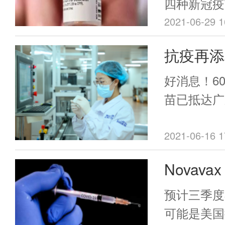
实世界中能否
四种新冠疫
症状感染，
mRNA疫
2021-06-29 1
Covid-
mRNA疫苗
抗疫再添
状持续时间
BNT162b2
这类患者的
新冠疫苗
BioNTech
好消息！6
024414（M
苗已抵达广
USA）；腺
S（Vaxzevri
2021-06-16 1
Oxford, 
Novav
Ad26.Cov2
Internation
白新冠疫
预计三季度
Belgium）
露
可能是美国