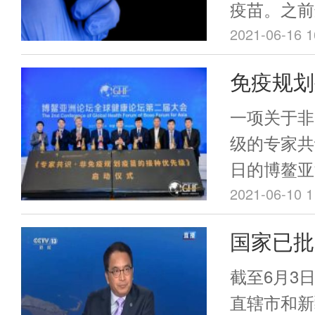
疫苗。之前
报出来是最
2021-06-16 1
免疫规划
疾控专家
一项关于非
级
级的专家共
日的博鳌亚
上，中国疾
2021-06-10 1
和医学院群
国家已批
行院长杨维
用年龄范
非免疫规划
截至6月3
起草消息。
直辖市和新