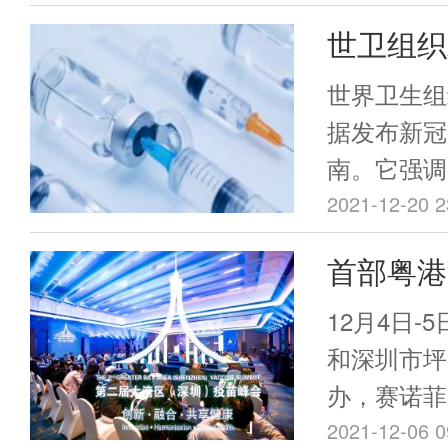
communic
紧接着会满
系统报告接
世卫组织
为"Quadriva
于“安全”
康问题。只
bearing nan
打”临时
原，疫苗中
世界卫生组
界的数据进
protects aga
少的辅料才
据发布新冠
是否有安全
SARS-CoV
其中最重要
南。它强调
导致某些罕
文，该研究
尽管那些添
同一厂家生
2021-12-20 2
国内地主要
米颗粒疫苗
令人担忧，
究数据出炉
床试验的灭
首部粤港
蛋白，能够
是经过长久
南。
床试验中，
不同毒株感
于这些物质
蓝皮书发
12月4日
射部位疼痛
也是有着非
关注→
和深圳市坪
不良事件多
一些反疫苗
办，赛诺菲
安全。根据
安全问题的
大湾区（深
2021-12-06 0
一份新冠疫