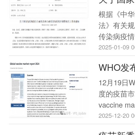
甚至达到8
苗和白破
购买”上方
根据《中华
单。
相关工作
法》有关规
传染病疫情
院同意，决定
2025-01-09 0
起，在全国
WHO发
龄、4月龄
苗市场报
种1剂次吸
12月19
破伤风联合
度的疫苗市场
疫苗）和6
vaccine ma
喉-破伤风
2025-12-20 0
调整为2月