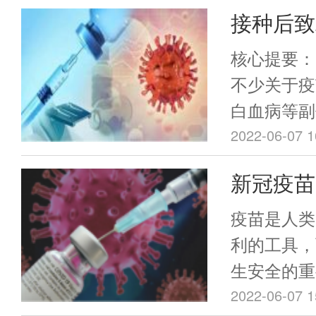
Omicro
接种后致
月30日美
文讲清新
商继续改变
核心提要：
分考虑Omic
伪
不少关于疫
性。已成为主
白血病等副
BA.4/5
国疾控中心
2022-06-07 1
对目前的疫
庆回应表示
新冠疫苗
疫苗）远不
的一些病症
忧？
据 但疫
范流程，也
疫苗是人类
前，中国接
得也太少
利的工具，
剂，有些青
生安全的重
射新冠疫苗
2022-06-07 1