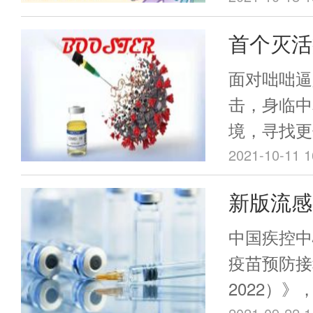
外转录(IV
首个灭活
RNA(si
mRNA
关、反义R
面对咄咄逼人
mRNA分
研究，巨
击，身临中
中，用于操
境，寻找更
论
蛋白质的想
成为人类必
2021-10-11 1
首次得到验证
新版流感
证明了使用阳
二乙氧基）丙
这些人群
中国疾控中
氯化铵在N
疫苗预防接
够高效转染
2022）
十多年里，