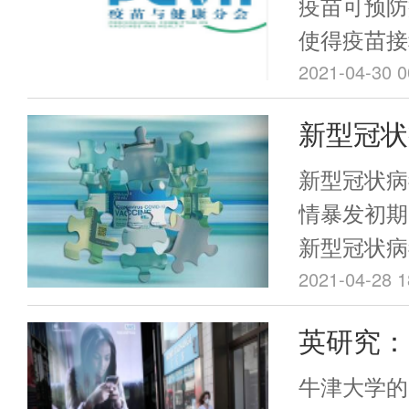
疫苗可预防
使得疫苗接
疫力和群体
2021-04-30 0
病反弹与暴
新型冠状
使用而出现
(Vero
共卫生事件
新型冠状病
得严重。基
安全性评
情暴发初期
会组织专家
新型冠状病
识，旨在让
胞）（新冠
2021-04-28 1
解疫苗犹豫
技术路线研
英研究：
在保证预防
部、卫健委
下，科学、
率是接种
持下快速推
牛津大学的