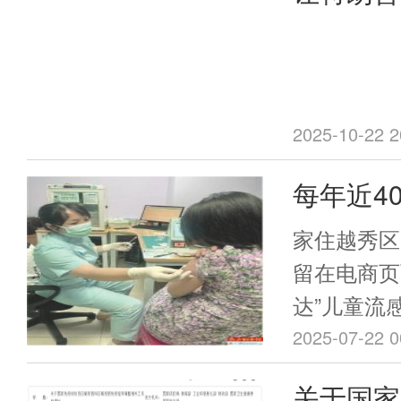
感疫苗，
2025-10-22 2
每年近4
超半数企
家住越秀区
20%-35
留在电商页
达”儿童流
在254元
2025-07-22 0
感高发季，
关于国家