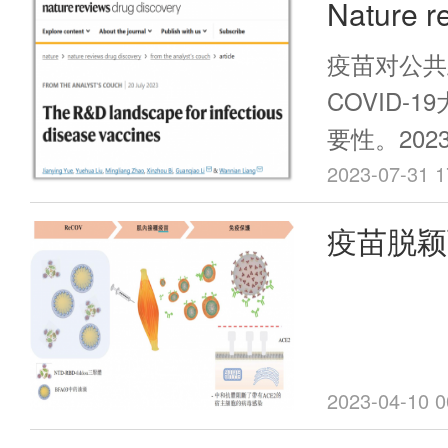
Nature 
一步凸显了
方面，从身
使其成为全
人综述传
例剧增，住
疫苗对公共
键议题。
可能较往年
景！
COVID-
业人士和媒
要性。202
词来解释这
人在nature
2023-07-31 1
疫债“的起
drug dis
疫苗脱颖
是一个尚无
landscape f
在公共卫生
——国产
vaccin
险性，并呼
病预防性候
暴发。
综述。
2023-04-10 0