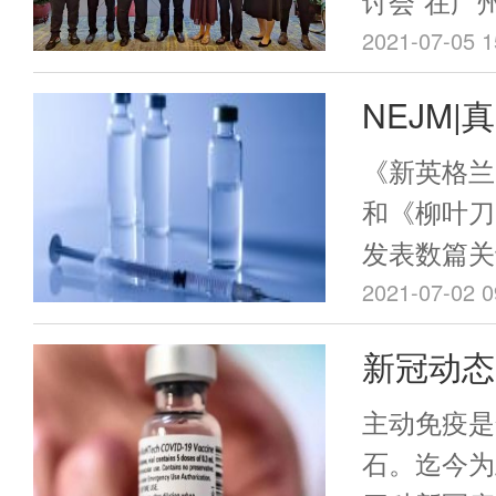
讨会”在广
老人接种、
2021-07-05 1
省预防医学
NEJM
慧贞一一解
mRNA
《新英格兰
症状感染
和《柳叶刀》
发表数篇关
时间和程
的mRNA新
2021-07-02 0
mRNA-1
新冠动态
文，几项真
打吗？柳
其有效率与
主动免疫是
基本一致。
混打后特
石。迄今为