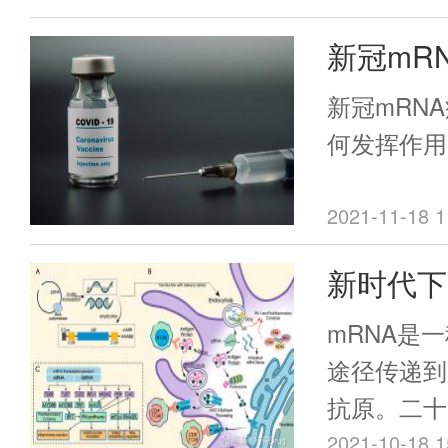
vaccine boo
另外，对于
新冠mR
dose inacti
人，也需要
后，是如
dramatical
新冠mRN
responses a
何发挥作用
against SA
of Conc
2021-11-18 1
组蛋白亚单
新时代下
强了抗RB
突变株的中
概述
mRNA是
途径传递到
抗原。二十
被应用于疾
2021-10-18 1