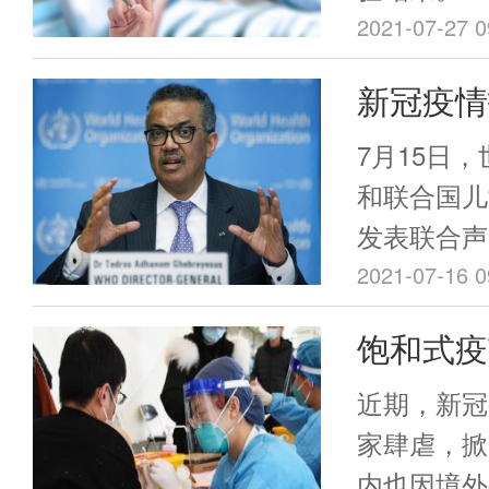
2021-07-27 0
新冠疫情
苗计划，
7月15日
和联合国儿
发表联合声
免疫接种综
2021-07-16 0
大流行打乱
饱和式疫
数国家儿童
上
导致疾病爆
近期，新冠
家肆虐，掀
内也因境外