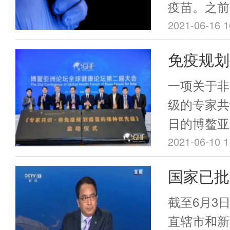
疫苗。之前
报出来是最
2021-06-16 1
免疫规划
疾控专家
一项关于非
级
级的专家共
日的博鳌亚
上，中国疾
2021-06-10 1
和医学院群
国家已批
行院长杨维
用年龄范
非免疫规划
截至6月3
起草消息。
直辖市和新