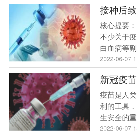
Omicro
接种后致
月30日美
文讲清新
商继续改变
核心提要：
分考虑Omic
伪
不少关于疫
性。已成为主
白血病等副
BA.4/5
国疾控中心
2022-06-07 1
对目前的疫
庆回应表示
新冠疫苗
疫苗）远不
的一些病症
忧？
据 但疫
范流程，也
疫苗是人类
前，中国接
得也太少
利的工具，
剂，有些青
生安全的重
射新冠疫苗
2022-06-07 1