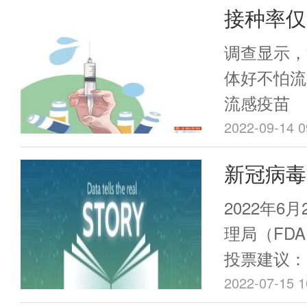
接种率仅
绍。本次《
讲述巴斯德
为何不“
调查显示，
神，他的实
体好不怕流
追求，并且
流感疫苗
身份背后，
2022-09-14 0
媒体公关能
新冠病毒Om
导致疫苗
2022年6
赛。我们
理局（FDA
投票建议：
COVID-
2022-07-15 1