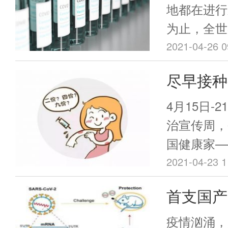
地都在进行
为止，全世
被正式批准
2021-04-26 0
这些疫苗大
尽早接种
验，并显示
后，检出
50%的保
4月15日-
仅2.6个
治宣传周，
国健康家—
癌”。 数据显示，2020年中国新发
2021-04-23 1
癌症病例数
首支国产
列前十，发
近III
化趋势，成
疫情汹涌，