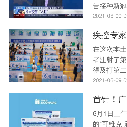
告接种新冠
地时间6月
2021-06-09 0
国科兴新冠
疾控专家
单”。3~
疫苗是“
疫苗接种又
在这次本土
染”
者注射了第
得及打第二
邵一鸣解释
2021-06-09 0
二级预防，
首针！广
不是针对感
开打
打完疫苗也
6月1日上
的“可维克