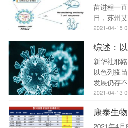
症死亡的第
突破
苗进程一直
日，苏州艾
（以下简称
2021-04-15 0
博博士接受
综述：以
访透露，艾
明显 但
军事医学研
新华社耶路
同研制的新
定性
以色列疫苗
（ARCoV
发展仍存不
一切进展顺
2021-04-13 0
药紧密合作
康泰生物
验。从20
有1.2亿
宣：中和
2021年4