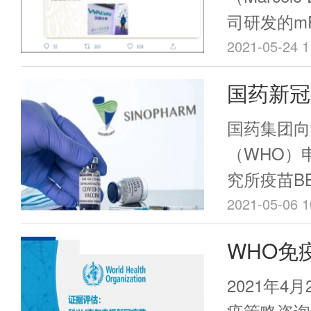
on Sympto
司研发的mR
Infection
将于本月30
2021-05-24 1
中国生物新
试验，预计
国药新冠
验结果，总
加。
北京生物制
开，世卫
国药集团向
武汉生物制
Natur
（WHO）
冠灭活疫苗
究所疫苗BB
疫苗
期临床试验
告中显示，
2021-05-06 1
和约旦开展
WHO免
45,000
(SAGE
各13,76
2021年4
疫策略咨询