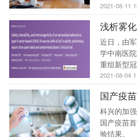
生物）董事
2021-08-11 1
带头打下研
浅析雾化
是奖杯上“
Ad5-n
近日，由军
学中南医院
重组新型冠
毒载体）（以
2021-08-04 1
的相关临床
国产疫苗
术期刊《柳
临床试验
[1]，是
科兴的加强
苗黏膜免疫
国产疫苗首
验结果。