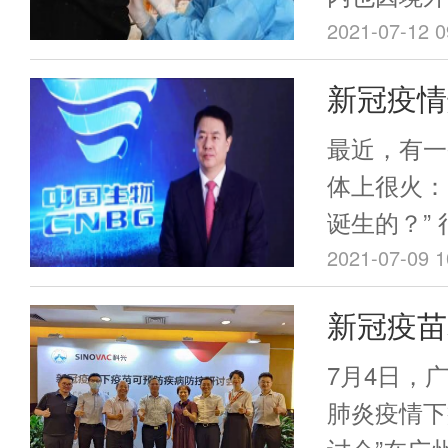
散发病例，
2021-07-12 0
南瑞丽又报
新冠疫情
在本次疫情
国疫苗的
云南德宏州
最近，有一
效。截至7
不起，欠
体上很火：
接种人群新
诞生的？”
96.92%
撼。
2021-07-09 1
率，再结合
新冠疫苗
测、隔离等
者认为，此
成年人何
7月4日，
范围并较快
肺炎疫情下