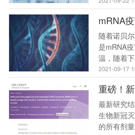
活动参加人
2021-09-22 1
主细胞中以
构、长期护
mRNA
历了几次技
聚集场所脆
图2）。
所人群以及
随着诺贝尔
先接种流感
是mRNA
示，目前，
温，随着下
于高位水平
猜测也越来
2021-09-17 1
株的不断出
科学家的正
重磅！新
不确定性，
mRNA医
情与流感等
使用数据
际上，通往
最新研究结
流行的风险
了数百名研
生物新冠灭
工作的复杂
果。
的所有剂量