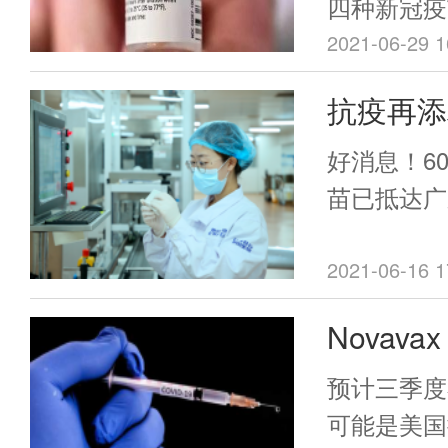
实世界中能否
四种新冠疫
症状感染，
mRNA疫
2021-06-29 1
Covid-
mRNA疫苗
抗疫再添
状持续时间
BNT162b2
这类患者的
新冠疫苗
BioNTech
好消息！6
024414（M
苗已抵达广
USA）；腺
S（Vaxzevri
2021-06-16 1
Oxford, 
Novav
Ad26.Cov2
Internation
白新冠疫
预计三季度
Belgium）
露
可能是美国