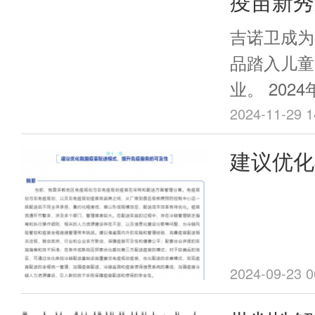
疫苗新秀
月龄、6周
苗的免疫程
磅疫苗中
吉诺卫成为
序调整相关
品踏入儿童
知如下。
业。 2024年11月21日，吉诺卫自
主研发的儿
2024-11-29 1
毒疫苗（JN
建议优化
组呼吸道合胞
式，提升
B）陆续获
理局(Food a
Administr
验申请 (Inves
2024-09-23 0
IND)许可。