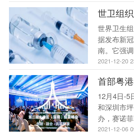
communic
紧接着会满
系统报告接
世卫组织
为"Quadriva
于“安全”
康问题。只
bearing nan
打”临时
原，疫苗中
世界卫生组
界的数据进
protects aga
少的辅料才
据发布新冠
是否有安全
SARS-CoV
其中最重要
南。它强调
导致某些罕
文，该研究
尽管那些添
同一厂家生
2021-12-20 2
国内地主要
米颗粒疫苗
令人担忧，
究数据出炉
床试验的灭
首部粤港
蛋白，能够
是经过长久
南。
床试验中，
不同毒株感
于这些物质
蓝皮书发
12月4日
射部位疼痛
也是有着非
关注→
和深圳市坪
不良事件多
一些反疫苗
办，赛诺菲
安全。根据
安全问题的
大湾区（深
2021-12-06 0
一份新冠疫