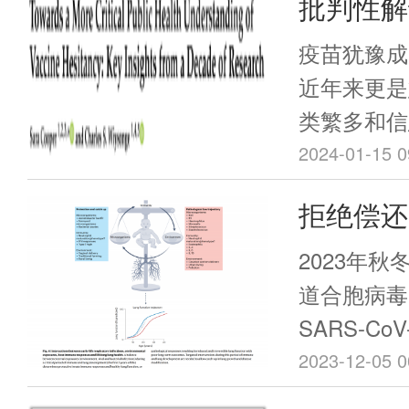
批判性解
共卫生研
疫苗犹豫成
近年来更是
类繁多和信
疫苗的疑虑
2024-01-15 0
杂。一些个
拒绝偿还
疑，并寻求
种的推迟或
2023年
此种犹豫态
道合胞病毒
重大威胁之
SARS-C
作组以应对
体导致的呼
2023-12-05 0
流感以及新
北到南，各