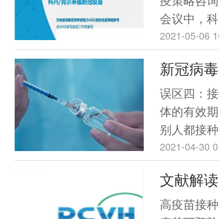
新冠疫苗
会议中，科
司专业人员
2021-05-06 1
向SAGE
新冠病毒
疫苗“克尔来
解读（四
床研究数据
误区四：接
会后SAG
体的有效期
布。
别人都接种
没必要接种
2021-04-30 0
文献解读
广东专家
高疫苗接种