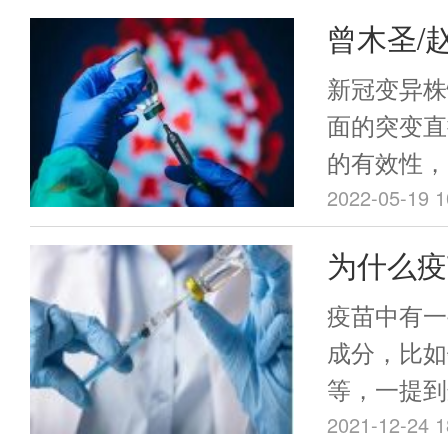
然不能完全
曾木圣/
比较罕见的
与疫苗没有
发四价嵌
新冠变异株
不能将接种
种突变株
面的突变直
件，等同于
的有效性，
没有任何一
株的疫苗。
2022-05-19 1
全的，比如
疫苗具有明
为什么疫
心肌炎。不
的体液免疫
反应，可以
盐”？这
展示发挥广
疫苗中有一
前，各国都
山大学肿瘤
成分，比如
制，在美国
题组与广州
等，一提到
的疫苗不良
题组合作，在
关生命安全
2021-12-24 1
（VAER