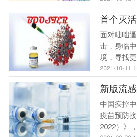
外转录(IV
首个灭活
RNA(si
mRNA
关、反义R
面对咄咄逼人
mRNA分
研究，巨
击，身临中
中，用于操
境，寻找更
论
蛋白质的想
成为人类必
2021-10-11 1
首次得到验证
新版流感
证明了使用阳
二乙氧基）丙
这些人群
中国疾控中
氯化铵在N
疫苗预防接
够高效转染
2022）
十多年里，