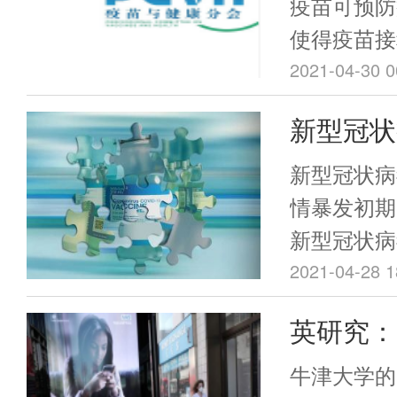
疫苗可预防
使得疫苗接
疫力和群体
2021-04-30 0
病反弹与暴
新型冠状
使用而出现
(Vero
共卫生事件
新型冠状病
得严重。基
安全性评
情暴发初期
会组织专家
新型冠状病
识，旨在让
胞）（新冠
2021-04-28 1
解疫苗犹豫
技术路线研
英研究：
在保证预防
部、卫健委
下，科学、
率是接种
持下快速推
牛津大学的