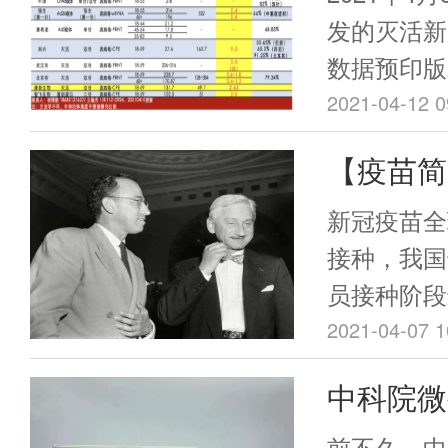
产能可达到
倍，位列
发的灭活新冠
mRNA疫苗
数据预印版
四
全性和免疫
2021-04-12 0
0、28天
【疫苗简
中和抗体GMT
会最终胜
为康复者血清
新冠疫苗全
的2.65
疫苗竞争
接种，我国
整理的新冠
员接种阶段
示，真病毒
全民广泛接
2021-04-07 1
康复者倍数
经获批上市
中科院微
四。考虑到
来说就有全
体倍数和疫
临床试验
的病毒载体
前不久，中