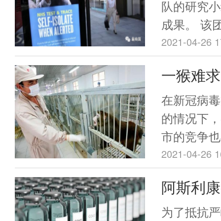
咨询服务，
NHS：
队的研究小
心理，提高
成果。 该团队于4月15日发布的研
意事项全
接种率，保
究成果显示
2021-04-26 1
卫生安全，
人相比，感
一猴难求
脑静脉血栓
战中最抢
要高出8-1
在新冠病毒
的情况下，
市的竞争也
大多数人没
2021-04-26 1
的小猴子成
阿斯利康
资源之一。
血栓，意
为了抵抗严