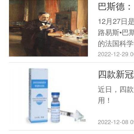
巴斯德：
造者，最
12月27日
路易斯•巴
的法国科学
生物学和免
2022-12-29 0
学说的奠基
四款新冠
识到了医院
用！
的危险，他
近日，四款
论，推广手
用！
苗研究，创
苗，拯救了
2022-12-08 0
斯德的成就