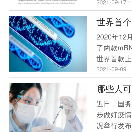
性良好的。
2021-09-17 1
苗后可引发
世界首个
疫反应。
更易生产
2020年1
苗学的未
了两款mR
世界首款上
键的是，这
2021-09-09 1
仅仅用了一
哪些人可
一款疫苗至
家卫健委
的研发时间
近日，国务
步做好疫情
况举行发布