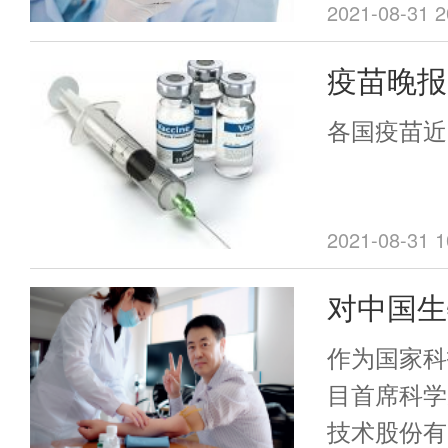
责人表示，
2021-08-31 2
效果，从免
疫苗晚报
够得到提升
全程接种
加强接种：
各国疫苗近
对德尔塔
2021-08-31 1
对中国生
专访： 
作为国家科
市疫苗
目首席科学
技术股份有