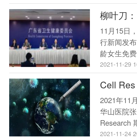
些“添加物
简称大湾区
2020年12
柳叶刀：
用了人们的
+线下”形
期间，中国
的现实，最
研究结果
京举办。本
11月15
亿剂，而不
生。 为了
融合，共享
病率下降
行新闻发布
11.86/1
就来了解一
龄女生免费
发至今，中
价，这样
物”。
作，这也是
2021-11-29 1
死守，没有
行国产HP
保护。中国
Cell 
政策的出台
立比较完整
论文，证
起了轰动。
2021年1
有关疫苗和
效果显著
华山医院张文
我们不仅要
Resear
疫苗有效性
Recombinan
作用的数据
2021-11-24 2