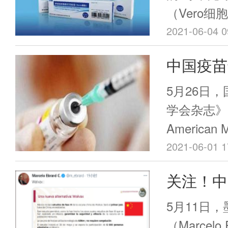
（Vero
是广东省首
2021-06-04 0
紧急使用并
中国疫苗
由国家药监
了！
防联控机制于
5月26日
紧急使用。
学会杂志》（Th
接种了第一
American M
JAMA，I
2021-06-01 1
中国生物发
关注！中
毒灭活疫苗对
进展
的保护效力评价
5月11日
Inactivate
（Marcel