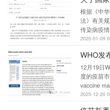
甚至达到8
苗和白破
购买”上方
根据《中华
单。
相关工作
法》有关规
传染病疫情
院同意，决定
2025-01-09 0
起，在全国
WHO发
龄、4月龄
苗市场报
种1剂次吸
12月19
破伤风联合
度的疫苗市场
疫苗）和6
vaccine ma
喉-破伤风
2025-12-20 0
调整为2月