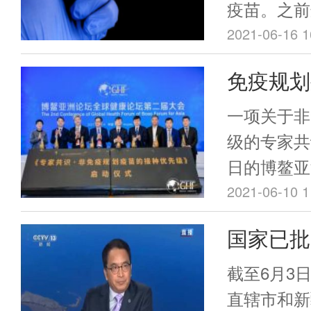
疫苗。之前
报出来是最
2021-06-16 1
免疫规划
疾控专家
一项关于非
级
级的专家共
日的博鳌亚
上，中国疾
2021-06-10 1
和医学院群
国家已批
行院长杨维
用年龄范
非免疫规划
截至6月3
起草消息。
直辖市和新