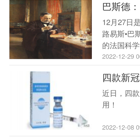
巴斯德：
造者，最
12月27日
路易斯•巴
的法国科学
生物学和免
2022-12-29 0
学说的奠基
四款新冠
识到了医院
用！
的危险，他
近日，四款
论，推广手
用！
苗研究，创
苗，拯救了
2022-12-08 0
斯德的成就