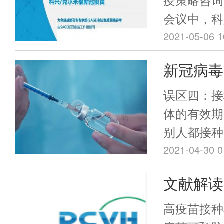
新冠疫苗
会议中，科
司专业人员
2021-05-06 1
向SAGE
新冠病毒
疫苗“克尔来
解读（四
床研究数据
误区四：接
会后SAG
体的有效期
布。
别人都接种
没必要接种
2021-04-30 0
文献解读
广东专家
高疫苗接种