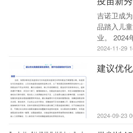
疫苗新秀
月龄、6周
苗的免疫程
磅疫苗中
吉诺卫成为
序调整相关
品踏入儿童
知如下。
业。 2024年11月21日，吉诺卫自
主研发的儿
2024-11-29 1
毒疫苗（JN
建议优化
组呼吸道合胞
式，提升
B）陆续获
理局(Food a
Administr
验申请 (Inves
2024-09-23 0
IND)许可。