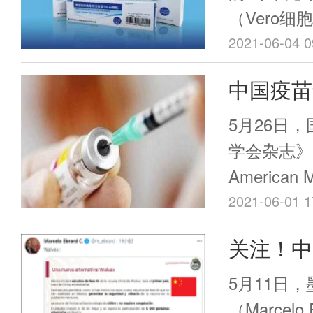
（Vero
是广东省首
2021-06-04 0
紧急使用并
中国疫苗
由国家药监
了！
防联控机制于
5月26日
紧急使用。
学会杂志》（Th
接种了第一
American M
JAMA，I
2021-06-01 1
中国生物发
关注！中
毒灭活疫苗对
进展
的保护效力评价
5月11日
Inactivate
（Marcel