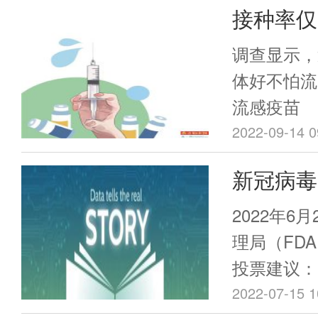
接种率仅
绍。本次《
讲述巴斯德
为何不“
调查显示，
神，他的实
体好不怕流
追求，并且
流感疫苗
身份背后，
2022-09-14 0
媒体公关能
新冠病毒Om
导致疫苗
2022年6
赛。我们
理局（FDA
投票建议：
COVID-
2022-07-15 1