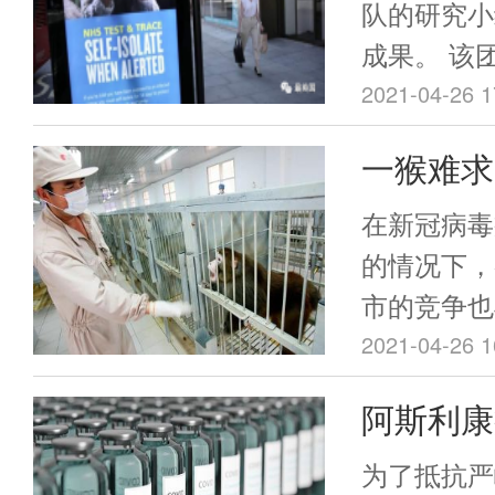
咨询服务，
NHS：
队的研究小
心理，提高
成果。 该团队于4月15日发布的研
意事项全
接种率，保
究成果显示
2021-04-26 1
卫生安全，
人相比，感
一猴难求
脑静脉血栓
战中最抢
要高出8-1
在新冠病毒
的情况下，
市的竞争也
大多数人没
2021-04-26 1
的小猴子成
阿斯利康
资源之一。
血栓，意
为了抵抗严