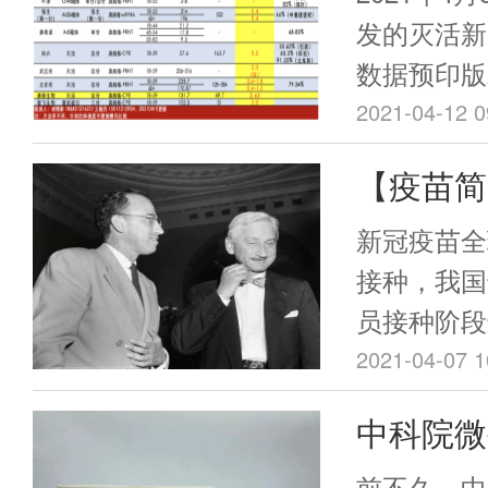
产能可达到
倍，位列
发的灭活新冠
mRNA疫苗
数据预印版
四
全性和免疫
2021-04-12 0
0、28天
【疫苗简
中和抗体GMT
会最终胜
为康复者血清
新冠疫苗全
的2.65
疫苗竞争
接种，我国
整理的新冠
员接种阶段
示，真病毒
全民广泛接
2021-04-07 1
康复者倍数
经获批上市
中科院微
四。考虑到
来说就有全
体倍数和疫
临床试验
的病毒载体
前不久，中