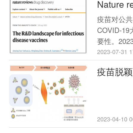
Nature 
一步凸显了
方面，从身
使其成为全
人综述传
例剧增，住
疫苗对公共
键议题。
可能较往年
景！
COVID-
业人士和媒
要性。202
词来解释这
人在nature
2023-07-31 1
疫债“的起
drug dis
疫苗脱颖
是一个尚无
landscape f
在公共卫生
——国产
vaccin
险性，并呼
病预防性候
暴发。
综述。
2023-04-10 0