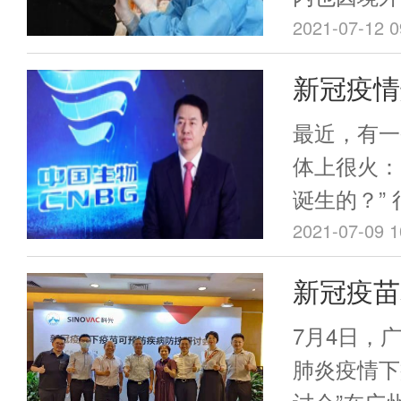
散发病例，
2021-07-12 0
南瑞丽又报
新冠疫情
在本次疫情
国疫苗的
云南德宏州
最近，有一
效。截至7
不起，欠
体上很火：
接种人群新
诞生的？”
96.92%
撼。
2021-07-09 1
率，再结合
新冠疫苗
测、隔离等
者认为，此
成年人何
7月4日，
范围并较快
肺炎疫情下