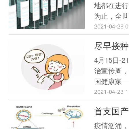
地都在进行
为止，全世
被正式批准
2021-04-26 0
这些疫苗大
尽早接种
验，并显示
后，检出
50%的保
4月15日-
仅2.6个
治宣传周，
国健康家—
癌”。 数据显示，2020年中国新发
2021-04-23 1
癌症病例数
首支国产
列前十，发
近III
化趋势，成
疫情汹涌，