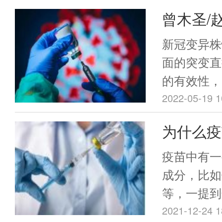
然不能完全
曾木圣/
比较罕见的
与疫苗没有
发四价嵌
新冠变异株
不能将接种
种突变株
面的突变直
件，等同于
的有效性，
没有任何一
株的疫苗。
2022-05-19 1
全的，比如
疫苗具有明
为什么疫
心肌炎。不
的体液免疫
反应，可以
盐”？这
展示发挥广
疫苗中有一
前，各国都
山大学肿瘤
成分，比如
制，在美国
题组与广州
等，一提到
的疫苗不良
题组合作，在
关生命安全
2021-12-24 1
（VAER