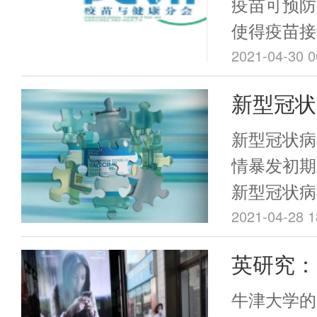
疫苗可预防
使得疫苗接
疫力和群体
2021-04-30 0
病反弹与暴
新型冠状
使用而出现
(Vero
共卫生事件
新型冠状病
得严重。基
安全性评
情暴发初期
会组织专家
新型冠状病
识，旨在让
胞）（新冠
2021-04-28 1
解疫苗犹豫
技术路线研
英研究：
在保证预防
部、卫健委
下，科学、
率是接种
持下快速推
牛津大学的