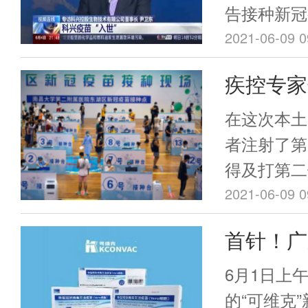
告接种新冠
地时间6月
2021-06-09 0
国科兴新冠
疾控专家
单”。3~
疫苗是“
疫苗接种又
在这次本土
染”
者注射了第
得及打第二
邵一鸣解释
2021-06-09 0
二级预防，
首针！广
不是针对感
开打
打完疫苗也
6月1日上
的“可维克