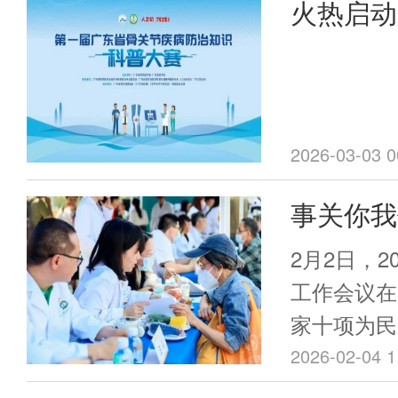
火热启动
病防治专业
防治，这
学及相关学
日科普宣传
英雄帖”
2026-03-03 0
事关你我
2026
2月2日，2
惠民服务
工作会议在
家十项为民
民生实事、
2026-02-04 1
2026年