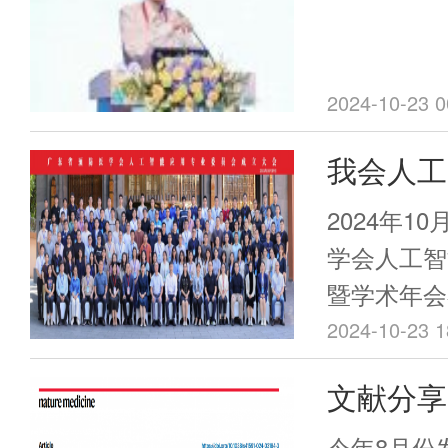
在缺乏大范
不同年龄人
染后的免疫
2024-10-23 0
估。
我会人工
立大会暨
2024年1
开！
学会人工智
暨学术年会
会长吴圣明
2024-10-23 1
技术部主任
文献分享 |
席，来自全
Medic
参加，共同
今年8月份发表