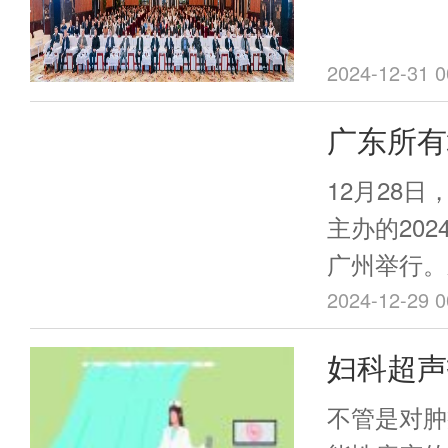
顺利召开
2024-12-31 0
广东所有
测哨点，
12月28
主办的20
广州举行。
家围绕健全
2024-12-29 0
控核心能力
妇科超声
展开探讨。
盆底肌“
悉，目前，
不管是对肿