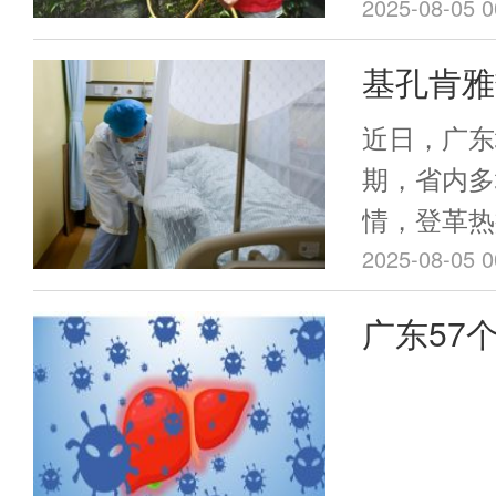
案例，目前
2025-08-05 0
蚊虫孳生地
基孔肯雅
行防蚊隔
近日，广东
局解读“
期，省内多
情，登革热
势。面对“
2025-08-05 0
民朋友可能
广东57个
拒绝隔离、
常住居民
触碰法律红
控局解读涉
筛查+首
定。
不限户籍