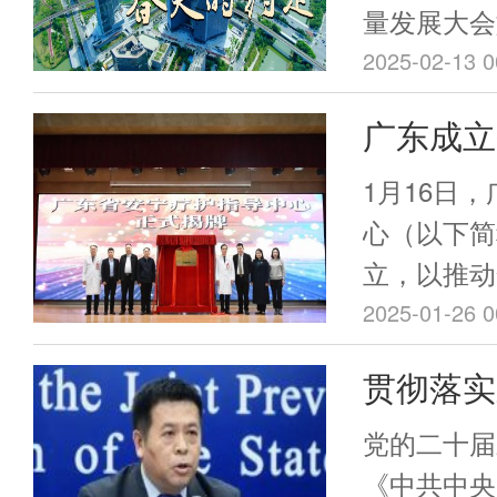
量发展大会
的工作标重
2025-02-13 0
承担着为中
广东成立
基的卫生健
宁疗护发
量发展的“
1月16日
胜的“钢铁
心（以下简
卫生健康系
立，以推动
来，就新一
设、标准制
2025-01-26 0
如“新春第
施与质量控
贯彻落实
追则必达。
成立，不仅
田”，20
健康工作
业步入了一
党的二十届
将奋楫争流
展阶段，更
康中国建
《中共中央