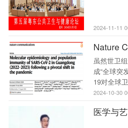
嗽、胸痛、
多个器官系
碍。
2024-11-11 0
Nature 
陆靖/孙
虽然世卫组
东省防控
成“全球突发
19对全球
毒的流行
未尽，病毒
2024-10-30 0
况变化
22年年底
医学与艺
转变。20
历两次大的O