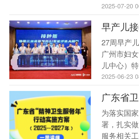
种服务提升年
2025-07-20 0
年），以提
早产儿接
推动“接种
特需儿童
加快构建规
27周早产
理、智能化
州上线
广州市妇女
务模式，切
儿中心）特
意度。
母亲因患有
2025-06-23 0
为孩子接种
广东省卫
让常规接种
中医药局
类特需儿童
为落实国家
智能的精准
控制局关
署，扎实做
服务相关工
省“精神