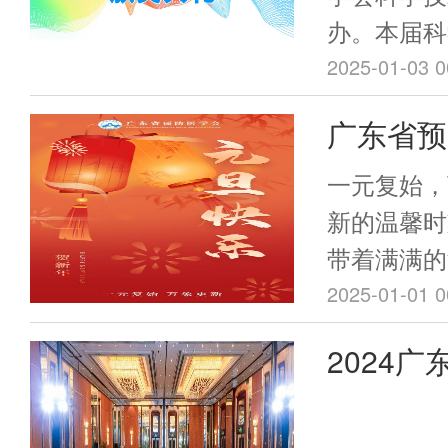
疫苗）和6
办。本届科
喉-破伤风
组织评审、
2025-01-03 0
调整为2月
了44个获
广东省预
月龄、6周
奖5项，科
苗的免疫程
年致辞
30项。
一元复始，
序调整相关
新的温馨时
知如下。
带着满满的
来关心支持
2025-01-01 0
同仁，向所
2024
耕耘的医疗
广东省预
者以及广大
最真垫的新