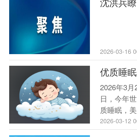
沈洪兵瞭
体系和能力
健康领域风
为主 建
安全防范能
保障高质量
2026-03-16 0
优质睡眠
我会睡眠
2026年3
治专业委
日，今年世
质睡眠，美
日义诊活
家扫除睡眠
2026-03-12 0
广东预防医