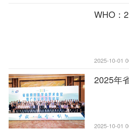
的完整状态
WHO：2
业等九维维
来”，更要
媒控制应
健康红利。
2025-10-01 0
2025
术会议暨
在广州顺
2025-10-01 0