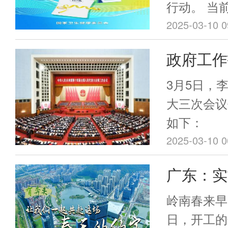
行动。 当
的主要危险
2025-03-10 0
性疾病，而
政府工作
的很多致病
只有800
活方式、饮
3月5日，
关，比如体
大三次会议
如下：
2025-03-10 0
广东：实
略，纵深
岭南春来早
量发展
日，开工的