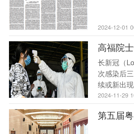
近平关于
编》
2024-12-01 0
高福院士
模“长新
长新冠（Lo
这些人群
次感染后三
续或新出现
显的解释。
2024-11-29 1
影响。症状
第五届粤
雾、头晕、
论坛顺利
肠不适、嗅