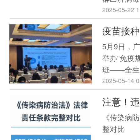
服务提质增
纪90年代的
2025-05-22 1
5.86%
疫苗接种
著，5岁以
降至0.
（HBsAg
5月9日，
仍严峻
举办“免疫
班——全生
（广州站）
2025-05-14 0
童肺炎球菌
注意！违
议题。中华
防治法》
峰、广东省
《传染病防
等知名公共
一文读懂
整对比
层公卫工作