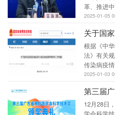
新约。
下，对满足
革、推进中
极回应。
（以下简称
2025-01-05 0
卫生体制改
关于国家
苗和白破
根据《中华
相关工作
法》有关规
传染病疫情
院同意，决定
2025-01-03 0
起，在全国
第三届广
龄、4月龄
学技术奖
种1剂次吸
12月28
破伤风联合
学会科学技