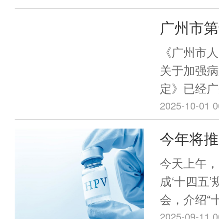
广州市第
会 常务
《广州市人
关于加强病
定》已经广
大会常务委
2025-10-01 0
2025年9
今年将推
自公布之日
苗接种服
今天上午，
成‘十四五
会，介绍“
作发展成就
2025-09-11 0