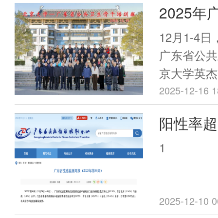
2025
干培训班
12月1-4
办
广东省公共
京大学英杰
自我省、市
2025-12-16 1
疾控系统的
阳性率超
园进行为期
响，但接
训通过专题
1
式，进一步
种疫苗黄
人才的知识
创新思维，
2025-12-10 0
和实践能力