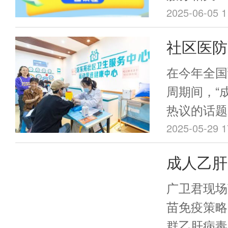
增长的健康
2025-06-05 1
施方案（2
委、省中医
年）》的
社区医防
定了《广东
苗防护网
动实施方案（
在今年全国
年）》。现
周期间，“
请认真组织
热议的话题
效。
家，疫苗护
2025-05-29 1
疫行动’促
成人乙肝
志着我国成
大！专家
高水平的协
广卫君现场
地积极探索
两大好处
苗免疫策略
以可复制的
群乙肝病毒