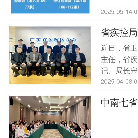
差异！
和传染病防
2025-05-14 0
省疾控局
铁一行莅
近日，省卫
主任，省疾
记、局长宋
医学会进行
2025-04-08 0
中南七省
会暨疾控
在湘顺利