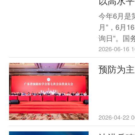
以高水平
展
今年6月是
月”，6月
询日”。国
急管理部以
2026-06-16 1
应急——排
预防为主
题部署系列
谱新篇—
树立安全发
治理模式向
会第七次
康领域安全
召开
福安宁，必
2026-04-22 0
更加突出位