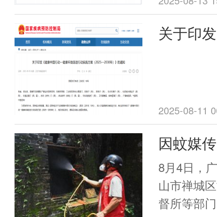
2025-08-13 1
关于印发
健康环境
（2025
知
2025-08-11 0
因蚊媒传
东这些单
8月4日，
山市禅城区
督所等部门