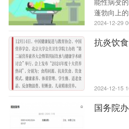
122个县
大学附属
能性病变的
牌成立，9
蓬勃向上的
任兼盆底
机构设置了
领域发挥着
2024-12-29 0
玲
有地市均设
本身是无创
抗炎饮食
51种传染
以在妇科疾
2024
的检查方法
诊断的新发
布
确性提升到
2024-12-15 1
国务院办
国遏制与