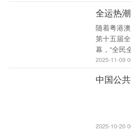
全运热潮
何“益”
随着粤港澳
科学运动
第十五届全
幕，“全民
运动·健
深入人心，
2025-11-09 0
潮。但是，
中国公共
风、缺乏科
发展、特
风险。广东
与健康专业
圳市职业病
醒，健康是
2025-10-20 0