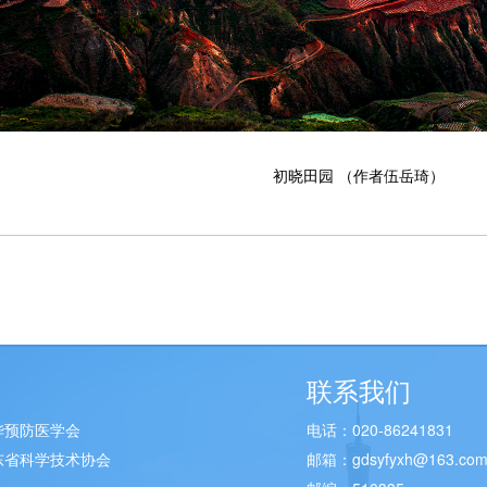
初晓田园 （作者伍岳琦）
联系我们
华预防医学会
电话：020-86241831
东省科学技术协会
邮箱：gdsyfyxh@163.co